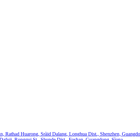
an, Rathad Huarong, Sràid Dalang, Longhua Dist., Shenzhen, Guangdo
Dafuji, Ronggui St., Shunde Dist., Foshan, Guangdong, Sìona.