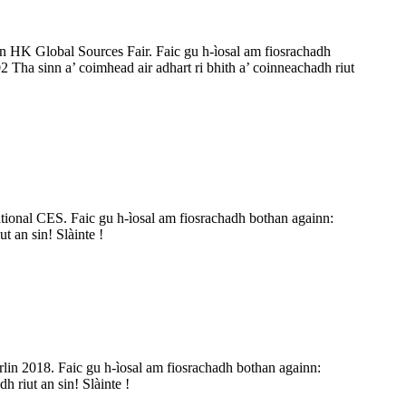
an HK Global Sources Fair. Faic gu h-ìosal am fiosrachadh
ha sinn a’ coimhead air adhart ri bhith a’ coinneachadh riut
ational CES. Faic gu h-ìosal am fiosrachadh bothan againn:
t an sin! Slàinte !
rlin 2018. Faic gu h-ìosal am fiosrachadh bothan againn:
 riut an sin! Slàinte !