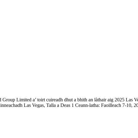
Group Limited a’ toirt cuireadh dhut a bhith an làthair aig 2025 Las 
ruinneachadh Las Vegas, Talla a Deas 1 Ceann-latha: Faoilleach 7-10, 2