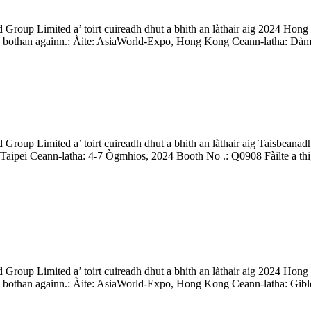
 Group Limited a’ toirt cuireadh dhut a bhith an làthair aig 2024 H
dh bothan againn.: Àite: AsiaWorld-Expo, Hong Kong Ceann-latha: Dàm
 Group Limited a’ toirt cuireadh dhut a bhith an làthair aig Taisbea
 Taipei Ceann-latha: 4-7 Ògmhios, 2024 Booth No .: Q0908 Fàilte a th
 Group Limited a’ toirt cuireadh dhut a bhith an làthair aig 2024 H
h bothan againn.: Àite: AsiaWorld-Expo, Hong Kong Ceann-latha: Gibl