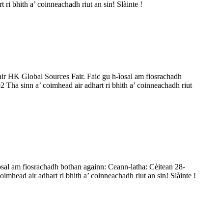
ri bhith a’ coinneachadh riut an sin! Slàinte !
ir HK Global Sources Fair. Faic gu h-ìosal am fiosrachadh
ha sinn a’ coimhead air adhart ri bhith a’ coinneachadh riut
osal am fiosrachadh bothan againn: Ceann-latha: Cèitean 28-
ead air adhart ri bhith a’ coinneachadh riut an sin! Slàinte !