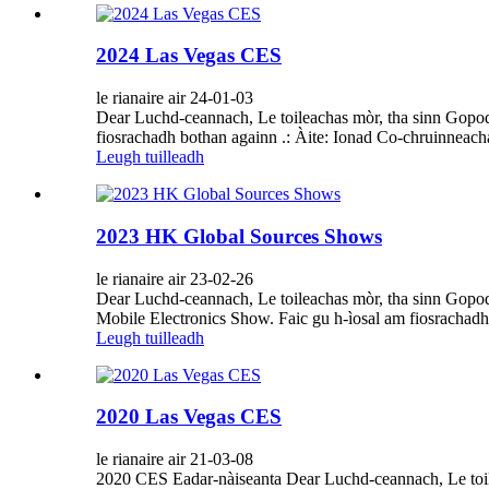
2024 Las Vegas CES
le rianaire air 24-01-03
Dear Luchd-ceannach, Le toileachas mòr, tha sinn Gopod
fiosrachadh bothan againn .: Àite: Ionad Co-chruinneac
Leugh tuilleadh
2023 HK Global Sources Shows
le rianaire air 23-02-26
Dear Luchd-ceannach, Le toileachas mòr, tha sinn Gopod
Mobile Electronics Show. Faic gu h-ìosal am fiosracha
Leugh tuilleadh
2020 Las Vegas CES
le rianaire air 21-03-08
2020 CES Eadar-nàiseanta Dear Luchd-ceannach, Le toilea