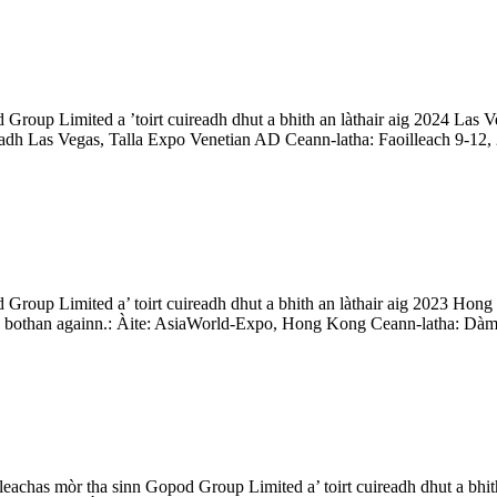
 Group Limited a ’toirt cuireadh dhut a bhith an làthair aig 2024 Las
hadh Las Vegas, Talla Expo Venetian AD Ceann-latha: Faoilleach 9-12, 
 Group Limited a’ toirt cuireadh dhut a bhith an làthair aig 2023 H
dh bothan againn.: Àite: AsiaWorld-Expo, Hong Kong Ceann-latha: Dàm
chas mòr tha sinn Gopod Group Limited a’ toirt cuireadh dhut a bhith