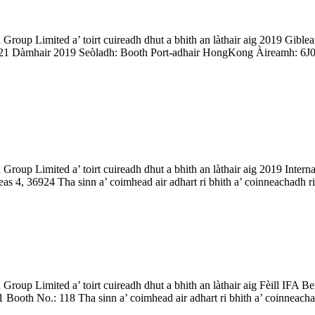
roup Limited a’ toirt cuireadh dhut a bhith an làthair aig 2019 Gible
21 Dàmhair 2019 Seòladh: Booth Port-adhair HongKong Àireamh: 6J02 T
oup Limited a’ toirt cuireadh dhut a bhith an làthair aig 2019 Intern
s 4, 36924 Tha sinn a’ coimhead air adhart ri bhith a’ coinneachadh riu
oup Limited a’ toirt cuireadh dhut a bhith an làthair aig Fèill IFA Be
 Booth No.: 118 Tha sinn a’ coimhead air adhart ri bhith a’ coinneachadh