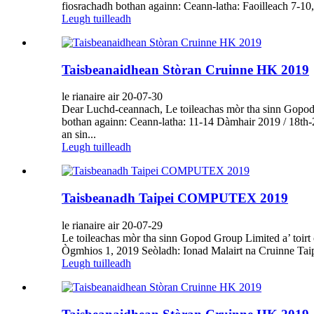
fiosrachadh bothan againn: Ceann-latha: Faoilleach 7-10,2
Leugh tuilleadh
Taisbeanaidhean Stòran Cruinne HK 2019
le rianaire air 20-07-30
Dear Luchd-ceannach, Le toileachas mòr tha sinn Gopod G
bothan againn: Ceann-latha: 11-14 Dàmhair 2019 / 18th-
an sin...
Leugh tuilleadh
Taisbeanadh Taipei COMPUTEX 2019
le rianaire air 20-07-29
Le toileachas mòr tha sinn Gopod Group Limited a’ toirt 
Ògmhios 1, 2019 Seòladh: Ionad Malairt na Cruinne Taipe
Leugh tuilleadh