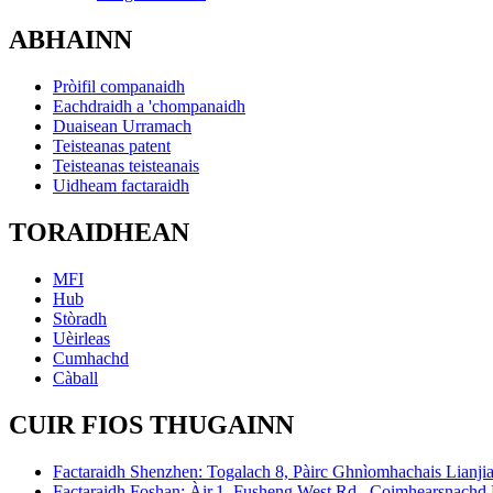
ABHAINN
Pròifil companaidh
Eachdraidh a 'chompanaidh
Duaisean Urramach
Teisteanas patent
Teisteanas teisteanais
Uidheam factaraidh
TORAIDHEAN
MFI
Hub
Stòradh
Uèirleas
Cumhachd
Càball
CUIR FIOS THUGAINN
Factaraidh Shenzhen: Togalach 8, Pàirc Ghnìomhachais Lianji
Factaraidh Foshan: Àir.1, Fusheng West Rd., Coimhearsnachd 