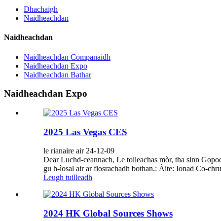
Dhachaigh
Naidheachdan
Naidheachdan
Naidheachdan Companaidh
Naidheachdan Expo
Naidheachdan Bathar
Naidheachdan Expo
2025 Las Vegas CES
le rianaire air 24-12-09
Dear Luchd-ceannach, Le toileachas mòr, tha sinn Gopod 
gu h-ìosal air ar fiosrachadh bothan.: Àite: Ionad Co-ch
Leugh tuilleadh
2024 HK Global Sources Shows