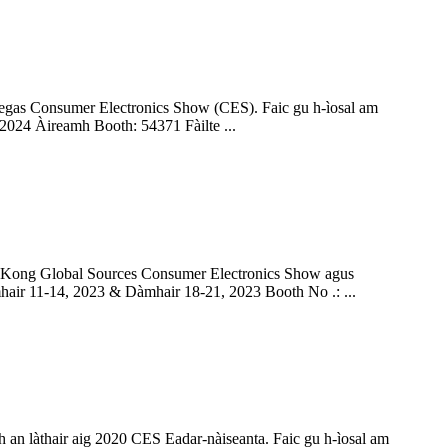
 Vegas Consumer Electronics Show (CES). Faic gu h-ìosal am
2024 Àireamh Booth: 54371 Fàilte ...
ong Kong Global Sources Consumer Electronics Show agus
hair 11-14, 2023 & Dàmhair 18-21, 2023 Booth No .: ...
 an làthair aig 2020 CES Eadar-nàiseanta. Faic gu h-ìosal am