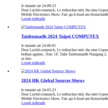
le rianaire air 24-09-23
Dear Luchd-ceannach, Le toileachas mòr, tha sinn Gopod
Mobile Electronics Show. Faic gu h-ìosal am fiosracha
Leugh tuilleadh
Taisbeanadh 2024 Taipei COMPUTEX
le rianaire air 24-06-01
Dear Luchd-ceannach, Le toileachas mòr, tha sinn Gopod
bothan againn.: Àite: 1F, Talla Taisbeanaidh Nangang 2,
as ùire.
Leugh tuilleadh
2024 HK Global Sources Shows
le rianaire air 24-03-23
Dear Luchd-ceannach, Le toileachas mòr, tha sinn Gopod
Mobile Electronics Show. Faic gu h-ìosal am fiosrachad
Leugh tuilleadh