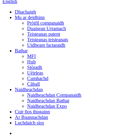
English
Dhachaigh
Mu ar deidhinn
Pròifil companaidh
Duaisean Urramach
Teisteanas patent
Teisteanas teisteanais
Uidheam factaraidh
Bathar
MFI
Hub
Stòradh
Uèirleas
Cumhachd
Càball
Naidheachdan
Naidheachdan Companaidh
Naidheachdan Bathar
Naidheachdan Expo
Cuir fios thugainn
Ar Buannachdan
Luchdaich sìos