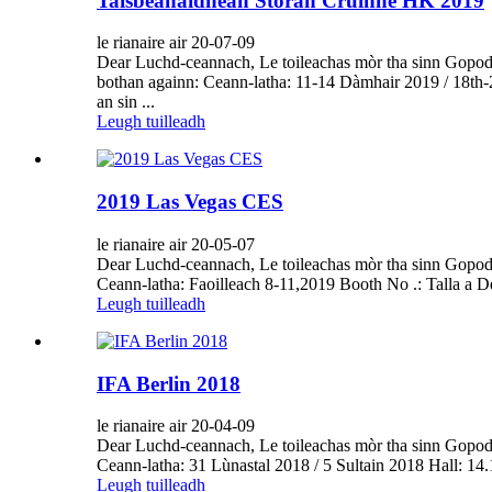
Taisbeanaidhean Stòran Cruinne HK 2019
le rianaire air 20-07-09
Dear Luchd-ceannach, Le toileachas mòr tha sinn Gopod G
bothan againn: Ceann-latha: 11-14 Dàmhair 2019 / 18th-
an sin ...
Leugh tuilleadh
2019 Las Vegas CES
le rianaire air 20-05-07
Dear Luchd-ceannach, Le toileachas mòr tha sinn Gopod Gr
Ceann-latha: Faoilleach 8-11,2019 Booth No .: Talla a Dea
Leugh tuilleadh
IFA Berlin 2018
le rianaire air 20-04-09
Dear Luchd-ceannach, Le toileachas mòr tha sinn Gopod Gr
Ceann-latha: 31 Lùnastal 2018 / 5 Sultain 2018 Hall: 14.1
Leugh tuilleadh