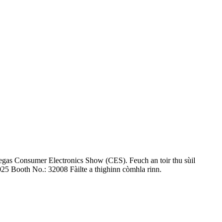
Vegas Consumer Electronics Show (CES). Feuch an toir thu sùil
025 Booth No.: 32008 Fàilte a thighinn còmhla rinn.