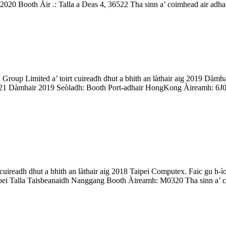
020 Booth Àir .: Talla a Deas 4, 36522 Tha sinn a’ coimhead air adhart 
roup Limited a’ toirt cuireadh dhut a bhith an làthair aig 2019 Dàmha
21 Dàmhair 2019 Seòladh: Booth Port-adhair HongKong Àireamh: 6J02 T
cuireadh dhut a bhith an làthair aig 2018 Taipei Computex. Faic gu h-ì
i Talla Taisbeanaidh Nanggang Booth Àireamh: M0320 Tha sinn a’ coimh