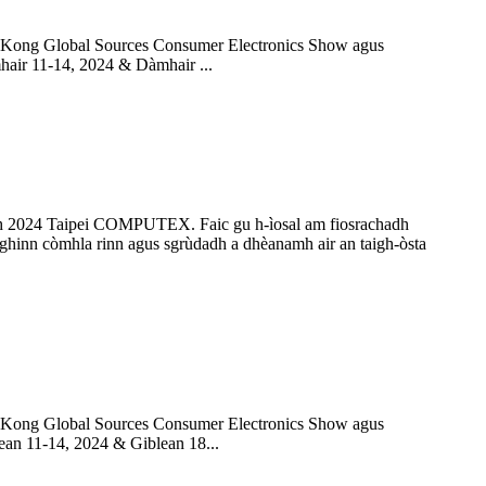
ong Kong Global Sources Consumer Electronics Show agus
hair 11-14, 2024 & Dàmhair ...
nadh 2024 Taipei COMPUTEX. Faic gu h-ìosal am fiosrachadh
ighinn còmhla rinn agus sgrùdadh a dhèanamh air an taigh-òsta
ong Kong Global Sources Consumer Electronics Show agus
ean 11-14, 2024 & Giblean 18...