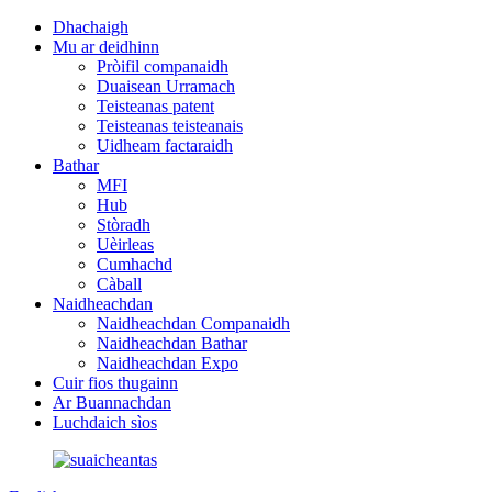
Dhachaigh
Mu ar deidhinn
Pròifil companaidh
Duaisean Urramach
Teisteanas patent
Teisteanas teisteanais
Uidheam factaraidh
Bathar
MFI
Hub
Stòradh
Uèirleas
Cumhachd
Càball
Naidheachdan
Naidheachdan Companaidh
Naidheachdan Bathar
Naidheachdan Expo
Cuir fios thugainn
Ar Buannachdan
Luchdaich sìos